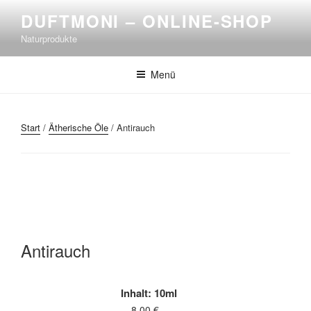
Zum
DUFTMONI – ONLINE-SHOP
Inhalt
Naturprodukte
springen
Menü
Start
/
Ätherische Öle
/ Antirauch
Antirauch
Inhalt: 10ml
8,00
€