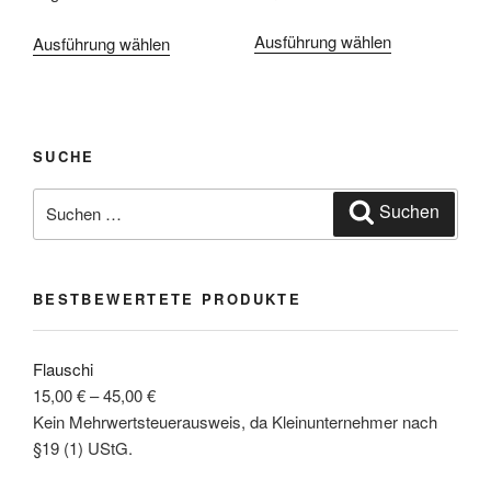
werden
Ausführung wählen
Dieses
Ausführung wählen
Dieses
Produkt
Produkt
weist
weist
mehrere
mehrere
Varianten
Varianten
SUCHE
auf.
auf.
Die
Suchen
Die
Suchen
Optionen
nach:
Optionen
können
können
auf
auf
BESTBEWERTETE PRODUKTE
der
der
Produktseite
Produktseite
gewählt
gewählt
Flauschi
werden
werden
15,00
€
–
45,00
€
Kein Mehrwertsteuerausweis, da Kleinunternehmer nach
§19 (1) UStG.