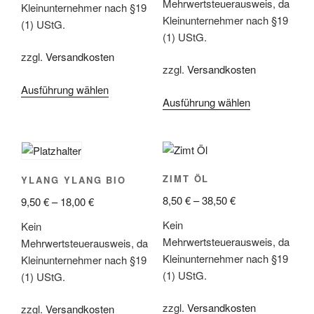
Mehrwertsteuerausweis, da
Kleinunternehmer nach §19
Kleinunternehmer nach §19
(1) UStG.
(1) UStG.
zzgl.
Versandkosten
zzgl.
Versandkosten
Ausführung wählen
Dieses
Ausführung wählen
Dieses
Produkt
Produkt
weist
weist
mehrere
mehrere
Varianten
Varianten
auf.
ZIMT ÖL
YLANG YLANG BIO
auf.
Die
8,50
€
–
38,50
€
9,50
€
–
18,00
€
Die
Optionen
Optionen
können
Kein
Kein
können
auf
Mehrwertsteuerausweis, da
Mehrwertsteuerausweis, da
auf
der
Kleinunternehmer nach §19
Kleinunternehmer nach §19
der
Produktseite
(1) UStG.
(1) UStG.
Produktseite
gewählt
gewählt
zzgl.
Versandkosten
werden
zzgl.
Versandkosten