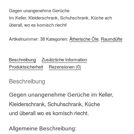
Gegen unangenehme Gerüche
Im Keller, Kleiderschrank, Schuhschrank, Küche ach
überall, wo es komisch riecht!
Inhalt: 50ml
Artikelnummer:
38
Kategorien:
Ätherische Öle
,
Raumdüfte
36,00
€
Entspricht 720,00 € pro Liter
Beschreibung
Zusätzliche Information
Antirauch
Produktsicherheit
Rezensionen (0)
Menge
In den Warenkorb
Beschreibung
m Keller,
Gegen unangenehme Gerüche i
Kleiderschrank, Schuhschrank, Küche
und überall wo es komisch riecht.
Allgemeine Beschreibung: