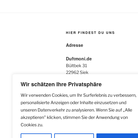
HIER FINDEST DU UNS
Adresse
Duftmoni.de
Bültbek 31
22962 Siek
Mobil:
Wir schätzen Ihre Privatsphäre
+49 172 422 00 32
Wir verwenden Cookies, um Ihr Surferlebnis zu verbessern,
Öffnungszeiten:
personalisierte Anzeigen oder Inhalte einzusetzen und
Kein Ladengeschäft
unseren Datenverkehr zu analysieren. Wenn Sie auf „Alle
Online-Shop 24/7
akzeptieren" klicken, stimmen Sie der Anwendung von
Cookies zu.