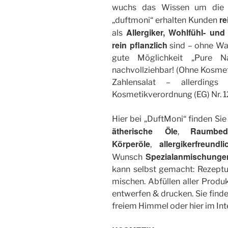
wuchs das Wissen um die K
re
„duftmoni“ erhalten Kunden
Allergiker, Wohlfühl- und
als
rein pflanzlich
sind – ohne Wa
gute Möglichkeit „Pure N
nachvollziehbar! (Ohne Kosme
Zahlensalat – allerdings
Kosmetikverordnung (EG) Nr. 
Hier bei „DuftMoni“ finden Sie
ätherische Öle
Raumbed
,
Körperöle
allergikerfreund
,
Spezialanmischunge
Wunsch
kann selbst gemacht: Rezeptu
mischen. Abfüllen aller Produk
entwerfen & drucken. Sie find
freiem Himmel oder hier im Int