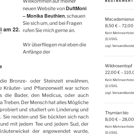
!
Willkommen auf meiner
BESTBEWERT
DuftMoni
neuen Website von
– Monika Beuthien
, schauen
Macadamianuss
Sie sich um, und bei Fragen
8,50
€
–
72,0
i
am
22.
rufen Sie mich gerne an.
Kein Mehrwertsteu
(1) UStG.
Wir überfliegen mal eben die
zzgl.
Versandkost
Anfänge der
e
Wildrosentopf
22,00
€
–
110,
Kein Mehrwertsteu
 die Bronze- oder Steinzeit erwähnen,
(1) UStG.
ie Kräuter- und Pflanzenwelt war schon
zzgl.
Versandkost
es die Bader, den Medicus, oder auch
a Treben. Der Mensch hat alles Mögliche
probiert und studiert um Linderung und
Thymian bio
g. Sie reckten und Sie bückten sich nach
8,00
€
–
28,0
 und mit jedem Tee und jedem Sud, der
Kein Mehrwertsteu
räuterwickel der angewendet wurde,
(1) UStG.