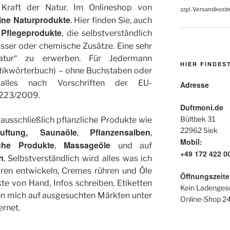
raft der Natur. Im Onlineshop von
zzgl.
Versandkost
ine Naturprodukte
. Hier finden Sie, auch
 Pflegeprodukte
, die selbstverständlich
sser oder chemische Zusätze. Eine sehr
atur“ zu erwerben. Für Jedermann
HIER FINDES
tikwörterbuch) – ohne Buchstaben oder
 alles nach Vorschriften der EU-
Adresse
1223/2009.
Duftmoni.de
Bültbek 31
 ausschließlich pflanzliche Produkte wie
22962 Siek
uftung, Saunaöle
Pflanzensalben
,
,
Mobil:
liche Produkte
Massageöle
,
und auf
+49 172 422 0
n
. Selbstverständlich wird alles was ich
ren entwickeln, Cremes rühren und Öle
Öffnungszeite
te von Hand, Infos schreiben, Etiketten
Kein Ladenges
en mich auf ausgesuchten Märkten unter
Online-Shop 2
ernet.