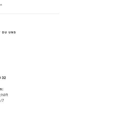
en
T DU UNS
0 32
n:
chäft
4/7