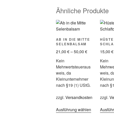
Ähnliche Produkte
AB IN DIE MITTE
HÜSTE
SELENBALSAM
SCHLA
21,00
€
–
50,00
€
15,00
€
Kein
Kein
Mehrwertsteueraus
Mehrwe
weis, da
weis, d
Kleinunternehmer
Kleinu
nach §19 (1) UStG.
nach §1
zzgl.
Versandkosten
zzgl.
Ve
Ausführung wählen
Dieses
Ausfüh