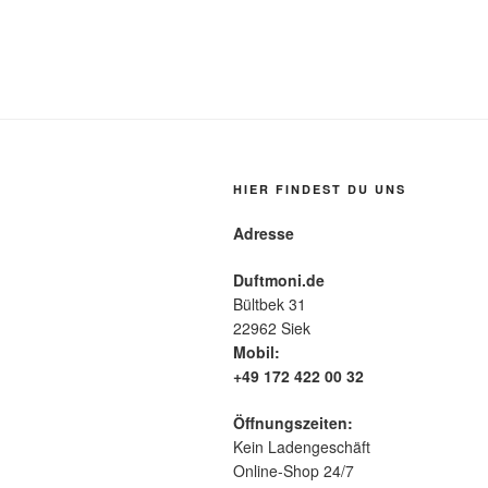
Produkt
weist
mehrere
Varianten
auf.
Die
Optionen
können
HIER FINDEST DU UNS
auf
Adresse
der
Produktseite
Duftmoni.de
gewählt
Bültbek 31
werden
22962 Siek
Mobil:
+49 172 422 00 32
Öffnungszeiten:
Kein Ladengeschäft
Online-Shop 24/7