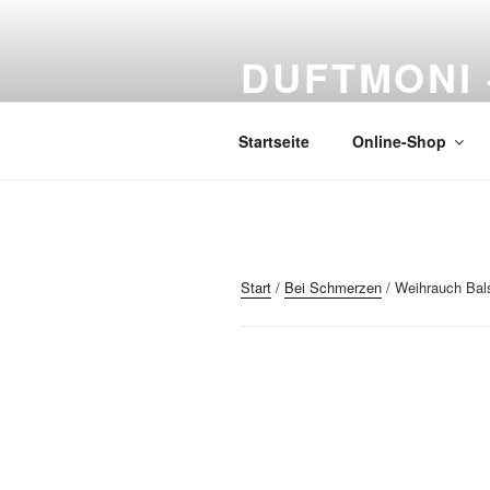
Zum
Inhalt
DUFTMONI 
springen
Naturprodukte
Startseite
Online-Shop
Start
/
Bei Schmerzen
/ Weihrauch Ba