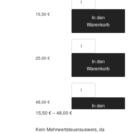
Weihrauch
Balsam
15,50
€
In den
Menge
Warenkorb
Weihrauch
Balsam
25,00
€
In den
Menge
Warenkorb
Weihrauch
Balsam
48,00
€
In den
Menge
15,50
€
–
48,00
€
Warenkorb
Kein Mehrwertsteuerausweis, da