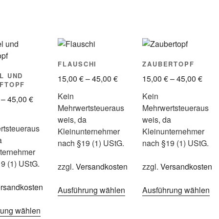
FLAUSCHI
ZAUBERTOPF
L UND
15,00
€
–
45,00
€
15,00
€
–
45,00
€
FTOPF
Kein
Kein
–
45,00
€
Mehrwertsteueraus
Mehrwertsteueraus
weis, da
weis, da
rtsteueraus
Kleinunternehmer
Kleinunternehmer
a
nach §19 (1) UStG.
nach §19 (1) UStG.
nternehmer
9 (1) UStG.
zzgl.
Versandkosten
zzgl.
Versandkosten
rsandkosten
Ausführung wählen
Dieses
Ausführung wählen
Di
Produkt
Pr
rung wählen
Dieses
weist
we