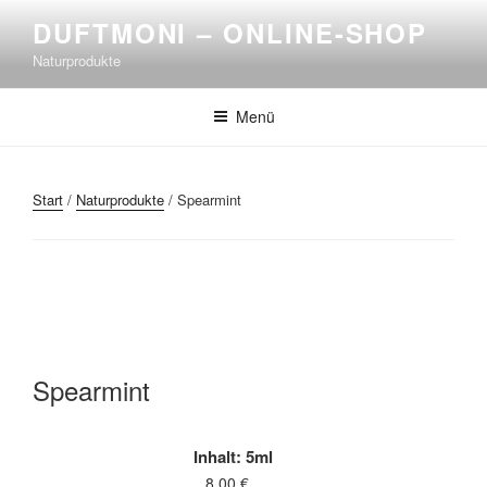
DUFTMONI – ONLINE-SHOP
Naturprodukte
Menü
Start
/
Naturprodukte
/ Spearmint
Spearmint
Inhalt: 5ml
8,00
€