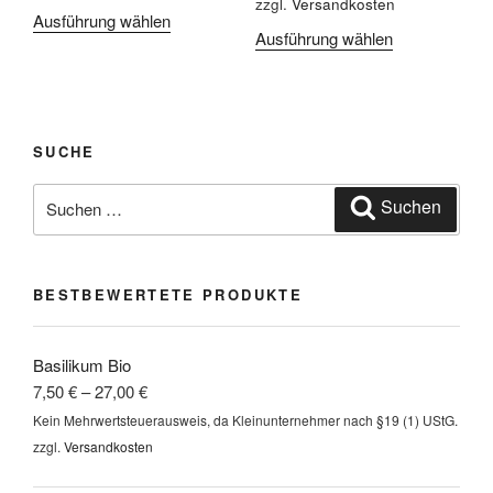
gewählt
zzgl.
Versandkosten
Ausführung wählen
Dieses
gewählt
werden
Ausführung wählen
Dieses
Produkt
werden
Produkt
weist
weist
mehrere
mehrere
Varianten
Varianten
auf.
SUCHE
auf.
Die
Suchen
Die
Optionen
Suchen
nach:
Optionen
können
können
auf
auf
der
BESTBEWERTETE PRODUKTE
der
Produktseite
Produktseite
gewählt
gewählt
werden
Basilikum Bio
werden
7,50
€
–
27,00
€
Kein Mehrwertsteuerausweis, da Kleinunternehmer nach §19 (1) UStG.
zzgl.
Versandkosten