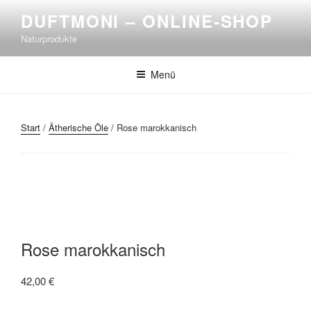
Zum
DUFTMONI – ONLINE-SHOP
Inhalt
Naturprodukte
springen
Menü
Start
/
Ätherische Öle
/ Rose marokkanisch
Rose marokkanisch
42,00
€