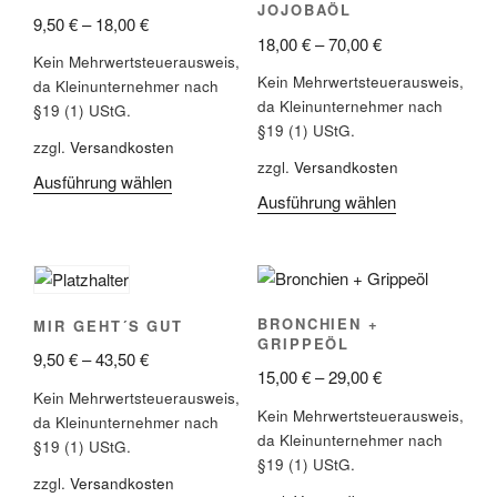
JOJOBAÖL
9,50
€
–
18,00
€
18,00
€
–
70,00
€
Kein Mehrwertsteuerausweis,
Kein Mehrwertsteuerausweis,
da Kleinunternehmer nach
da Kleinunternehmer nach
§19 (1) UStG.
§19 (1) UStG.
zzgl.
Versandkosten
zzgl.
Versandkosten
Ausführung wählen
Dieses
Ausführung wählen
Dieses
Produkt
Produkt
weist
weist
mehrere
mehrere
Varianten
Varianten
auf.
BRONCHIEN +
MIR GEHT´S GUT
auf.
Die
GRIPPEÖL
9,50
€
–
43,50
€
Die
Optionen
15,00
€
–
29,00
€
Optionen
können
Kein Mehrwertsteuerausweis,
können
Kein Mehrwertsteuerausweis,
auf
da Kleinunternehmer nach
da Kleinunternehmer nach
auf
§19 (1) UStG.
der
§19 (1) UStG.
der
Produktseite
zzgl.
Versandkosten
Produktseite