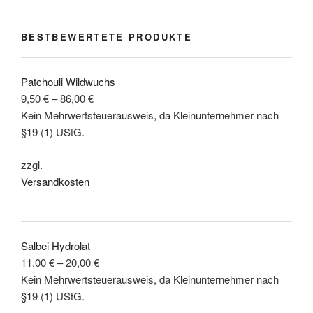
können
können
auf
auf
BESTBEWERTETE PRODUKTE
der
der
Produktseite
Produktseite
gewählt
gewählt
Patchouli Wildwuchs
werden
werden
9,50
€
–
86,00
€
Kein Mehrwertsteuerausweis, da Kleinunternehmer nach
§19 (1) UStG.
zzgl.
Versandkosten
Salbei Hydrolat
11,00
€
–
20,00
€
Kein Mehrwertsteuerausweis, da Kleinunternehmer nach
§19 (1) UStG.