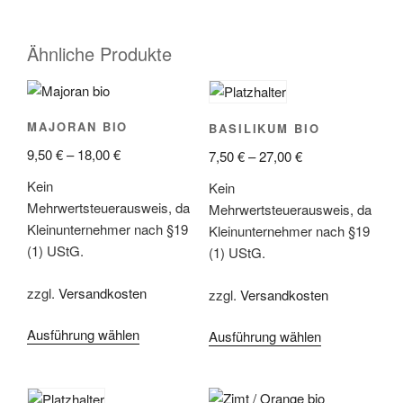
Ähnliche Produkte
MAJORAN BIO
BASILIKUM BIO
9,50
€
–
18,00
€
7,50
€
–
27,00
€
Kein
Kein
Mehrwertsteuerausweis, da
Mehrwertsteuerausweis, da
Kleinunternehmer nach §19
Kleinunternehmer nach §19
(1) UStG.
(1) UStG.
zzgl.
Versandkosten
zzgl.
Versandkosten
Ausführung wählen
Dieses
Ausführung wählen
Dieses
Produkt
Produkt
weist
weist
mehrere
mehrere