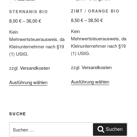
Varianten
Varianten
ZIMT / ORANGE BIO
STERNANIS BIO
auf.
auf.
8,50
€
–
38,50
€
Die
8,00
€
–
36,00
€
Die
Optionen
Optionen
Kein
Kein
können
können
Mehrwertsteuerausweis, da
Mehrwertsteuerausweis, da
auf
auf
Kleinunternehmer nach §19
Kleinunternehmer nach §19
der
der
(1) UStG.
(1) UStG.
Produktseite
Produktseite
gewählt
gewählt
zzgl.
Versandkosten
zzgl.
Versandkosten
werden
werden
Ausführung wählen
Dieses
Ausführung wählen
Dieses
Produkt
Produkt
weist
weist
mehrere
mehrere
Varianten
Varianten
SUCHE
auf.
auf.
Die
Suchen
Die
Suchen
Optionen
nach:
Optionen