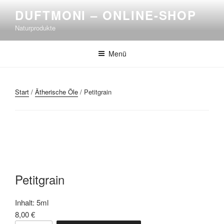
Zum
DUFTMONI – ONLINE-SHOP
Inhalt
Naturprodukte
springen
Menü
Start
/
Ätherische Öle
/ Petitgrain
Petitgrain
Inhalt: 5ml
8,00
€