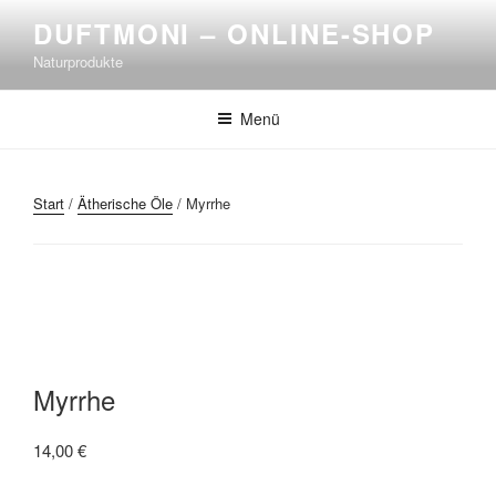
DUFTMONI – ONLINE-SHOP
Naturprodukte
Menü
Start
/
Ätherische Öle
/ Myrrhe
Myrrhe
14,00
€