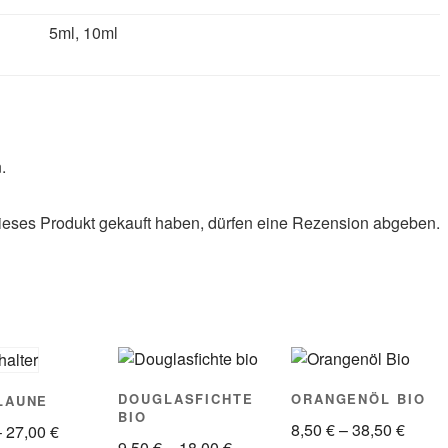
5ml, 10ml
.
eses Produkt gekauft haben, dürfen eine Rezension abgeben.
DOUGLASFICHTE
ORANGENÖL BIO
LAUNE
BIO
8,50
€
–
38,50
€
–
27,00
€
9,50
€
–
18,00
€