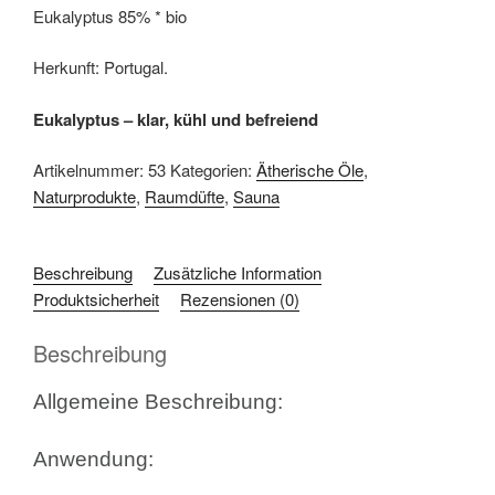
Eukalyptus 85% * bio
Inhalt: 50ml
Herkunft: Portugal.
46,00
€
Eukalyptus – klar, kühl und befreiend
Eukalyptus
Artikelnummer:
53
Kategorien:
Ätherische Öle
,
85%
Naturprodukte
,
Raumdüfte
,
Sauna
In den Warenkorb
Bio
Menge
Beschreibung
Zusätzliche Information
Produktsicherheit
Rezensionen (0)
Beschreibung
Allgemeine Beschreibung:
Anwendung: