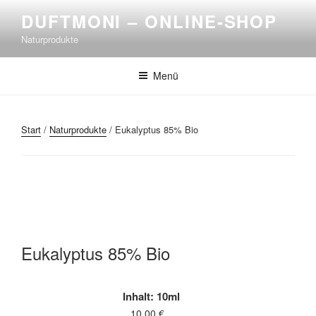
Zum
DUFTMONI – ONLINE-SHOP
Inhalt
Naturprodukte
springen
Menü
Start
/
Naturprodukte
/ Eukalyptus 85% Bio
Eukalyptus 85% Bio
Inhalt: 10ml
10,00
€