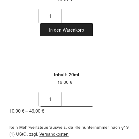
Eukalyptus
85%
In den Warenkorb
Bio
Menge
Inhalt: 20ml
19,00
€
Eukalyptus
85%
10,00
€
–
46,00
€
In den Warenkorb
Bio
Menge
Kein Mehrwertsteuerausweis, da Kleinunternehmer nach §19
(1) UStG.
zzgl.
Versandkosten