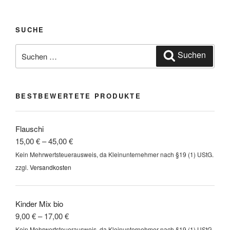
weist
mehrere
mehrere
Varianten
Varianten
auf.
SUCHE
auf.
Die
Suchen
Die
Optionen
Suchen
nach:
Optionen
können
können
auf
auf
der
BESTBEWERTETE PRODUKTE
der
Produktseite
Produktseite
gewählt
gewählt
werden
Flauschi
werden
15,00
€
–
45,00
€
Kein Mehrwertsteuerausweis, da Kleinunternehmer nach §19 (1) UStG.
zzgl.
Versandkosten
Kinder Mix bio
9,00
€
–
17,00
€
Kein Mehrwertsteuerausweis, da Kleinunternehmer nach §19 (1) UStG.