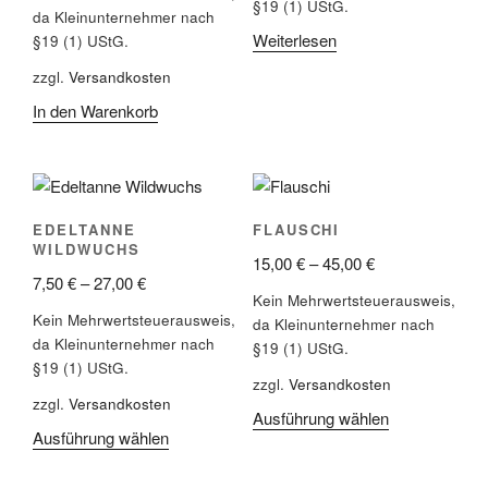
§19 (1) UStG.
da Kleinunternehmer nach
Weiterlesen
§19 (1) UStG.
zzgl.
Versandkosten
In den Warenkorb
EDELTANNE
FLAUSCHI
WILDWUCHS
15,00
€
–
45,00
€
7,50
€
–
27,00
€
Kein Mehrwertsteuerausweis,
Kein Mehrwertsteuerausweis,
da Kleinunternehmer nach
da Kleinunternehmer nach
§19 (1) UStG.
§19 (1) UStG.
zzgl.
Versandkosten
zzgl.
Versandkosten
Ausführung wählen
Dieses
Ausführung wählen
Dieses
Produkt
Produkt
weist